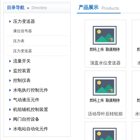
产品展示
目录导航
Directory
Products
西安蓝田恒远水电设备有限公司
压力变送器
液位信号器
压力表
压力变送器
流量开关
顶盖水位变送器
WKD多功能液位变
MS
监控装置
送控制器
控制仪表
水电执行控制元件
气动液压元件
机组辅机控制装置
活动导叶后转轮前
水
阀门自控设备
压力测量MDM490
力
水电站自动化元件
压阻式差压变送器
功