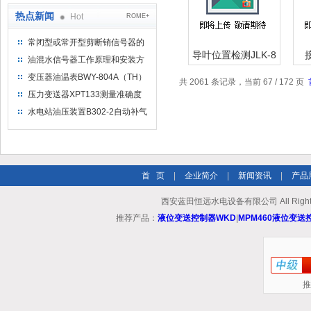
热点新闻
Hot
ROME+
常闭型或常开型剪断销信号器的
导叶位置检测JLK-8
工作原理
油混水信号器工作原理和安装方
导叶位置开关JLK-6
D
式
变压器油温表BWY-804A（TH）
共 2061 条记录，当前 67 / 172 页
测量范围
压力变送器XPT133测量准确度
不高是什么原因导致的？
水电站油压装置B302-2自动补气
装置系统及补气方法
首 页
|
企业简介
|
新闻资讯
|
产品
西安蓝田恒远水电设备有限公司 All Rights
推荐产品：
液位变送控制器WKD
|
MPM460液位变送
推