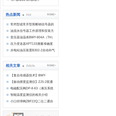
热点新闻
Hot
ROME+
常闭型或常开型剪断销信号器的
工作原理
油混水信号器工作原理和安装方
式
变压器油温表BWY-804A（TH）
测量范围
压力变送器XPT133测量准确度
不高是什么原因导致的？
水电站油压装置B302-2自动补气
装置系统及补气方法
相关文章
Article
ROME+
【复合传感器技术】BWY-
802/803温度指示控制器
【振动摆度监测仪】ZJS-2双通
道振动摆度监测装置
电磁配压阀DP-8-63（液压系统
控制阀）
智能温度监测仪的相关介绍
小口径球阀ZBF22Q二位二通自
保持球阀的应用