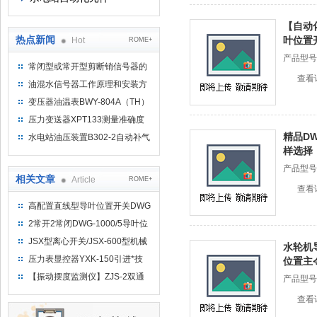
【自动
热点新闻
叶位置
Hot
ROME+
产品型号
常闭型或常开型剪断销信号器的
查看
工作原理
油混水信号器工作原理和安装方
式
变压器油温表BWY-804A（TH）
测量范围
压力变送器XPT133测量准确度
不高是什么原因导致的？
精品D
水电站油压装置B302-2自动补气
样选择
装置系统及补气方法
产品型号
相关文章
Article
ROME+
查看
高配置直线型导叶位置开关DWG
安装与维护
2常开2常闭DWG-1000/5导叶位
置开关安装螺钉
JSX型离心开关/JSX-600型机械
水轮机
转速信号装置-西安恒远
压力表显控器YXK-150引进*技
位置主
术、结构牢固
【振动摆度监测仪】ZJS-2双通
产品型号
道振动摆度监测装置
查看