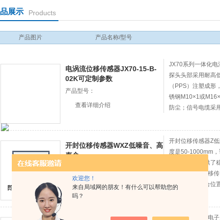
品展示
Products
产品图片
产品名称/型号
JX70系列一体化
电涡流位移传感器JX70-15-B-
探头头部采用耐高
02K可定制参数
（PPS）注塑成形
产品型号：
锈钢M10×1或M1
查看详细介绍
防尘；信号电缆采
装保护. 电涡流位移传
开封位移传感器Z低
开封位移传感器WXZ低噪音、高
度是50-1000
寿命
指接触片，提供了
产品型号：
称重传感器Z位移
欢迎您！
查看详细介绍
料电阻轨，适合位
来自局域网的朋友！有什么可以帮助您的
吗？
Z位移传感器（电