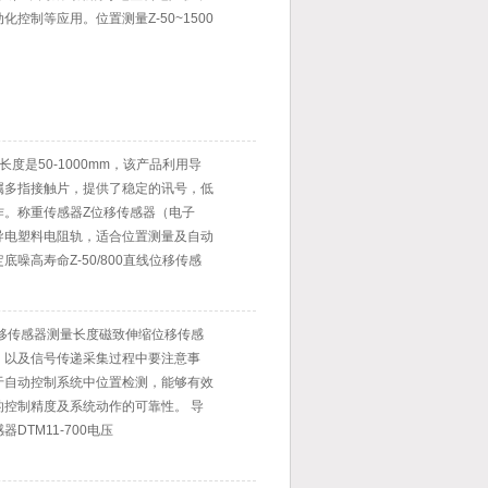
控制等应用。位置测量Z-50~1500
度是50-1000mm，该产品利用导
属多指接触片，提供了稳定的讯号，低
作。称重传感器Z位移传感器（电子
导电塑料电阻轨，适合位置测量及自动
噪高寿命Z-50/800直线位移传感
位移传感器测量长度磁致伸缩位移传感
，以及信号传递采集过程中要注意事
于自动控制系统中位置检测，能够有效
的控制精度及系统动作的可靠性。 导
DTM11-700电压