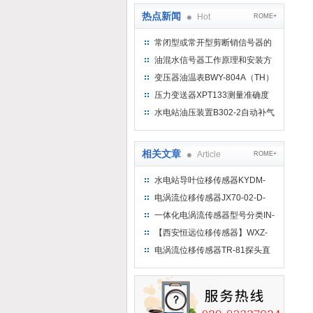
热点新闻
Hot
ROME+
常闭型或常开型剪断销信号器的
工作原理
油混水信号器工作原理和安装方
式
变压器油温表BWY-804A（TH）
测量范围
压力变送器XPT133测量准确度
不高是什么原因导致的？
水电站油压装置B302-2自动补气
装置系统及补气方法
相关文章
Article
ROME+
水电站导叶位移传感器KYDM-
LF1V0110-0250MS0T
电涡流位移传感器JX70-02-D-
M10*1-100-80K技术简介
一体化电涡流传感器型号分类IN-
081产品
【西安恒远位移传感器】WXZ-
230调速器位移传感器
电涡流位移传感器TR-81探头直
径