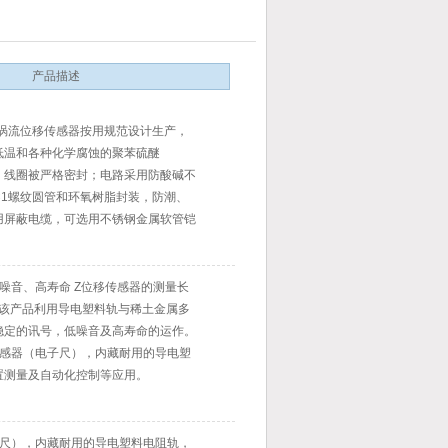
产品描述
电涡流位移传感器按用规范设计生产，
低温和各种化学腐蚀的聚苯硫醚
，线圈被严格密封；电路采用防酸碱不
6×1螺纹圆管和环氧树脂封装，防潮、
用屏蔽电缆，可选用不锈钢金属软管铠
感器JX70-15-B-02K可定制参数
噪音、高寿命 Z位移传感器的测量长
mm，该产品利用导电塑料轨与稀土金属多
稳定的讯号，低噪音及高寿命的运作。
传感器（电子尺），内藏耐用的导电塑
置测量及自动化控制等应用。
子尺），内藏耐用的导电塑料电阻轨，