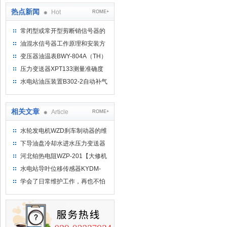
热点新闻
Hot
ROME+
常闭型或常开型剪断销信号器的
工作原理
油混水信号器工作原理和安装方
式
变压器油温表BWY-804A（TH）
测量范围
压力变送器XPT133测量准确度
不高是什么原因导致的？
水电站油压装置B302-2自动补气
装置系统及补气方法
相关文章
Article
ROME+
水轮发电机WZD刹车制动器的维
护和使用
下导油盘冷却水进水压力变送器
YSB-5600S技术要求
河北铂热电阻WZP-201【大修机
组下导瓦】
水电站导叶位移传感器KYDM-
LF1V0110-0250MS0T
学会了日常维护工作，再也不怕
MPM484压力变送控制器各种小
问题的产生了