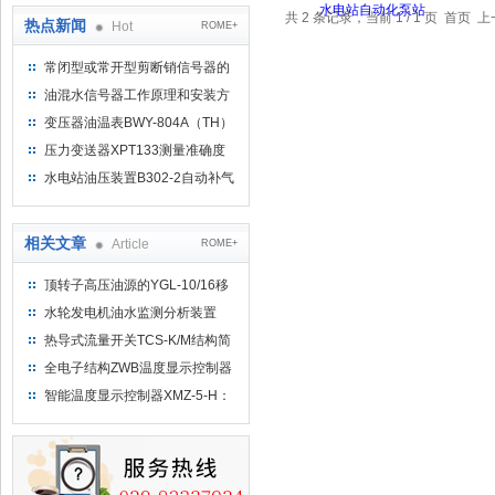
共 2 条记录，当前 1 / 1 页 首
热点新闻
Hot
ROME+
常闭型或常开型剪断销信号器的
工作原理
油混水信号器工作原理和安装方
式
变压器油温表BWY-804A（TH）
测量范围
压力变送器XPT133测量准确度
不高是什么原因导致的？
水电站油压装置B302-2自动补气
装置系统及补气方法
相关文章
Article
ROME+
顶转子高压油源的YGL-10/16移
动式高压油泵的工作原理
水轮发电机油水监测分析装置
WIO22-3000-WW/2油混水传感
热导式流量开关TCS-K/M结构简
器
单、流量状态稳定
全电子结构ZWB温度显示控制器
智能温度显示控制器XMZ-5-H：
工业热工领域的精准守护者