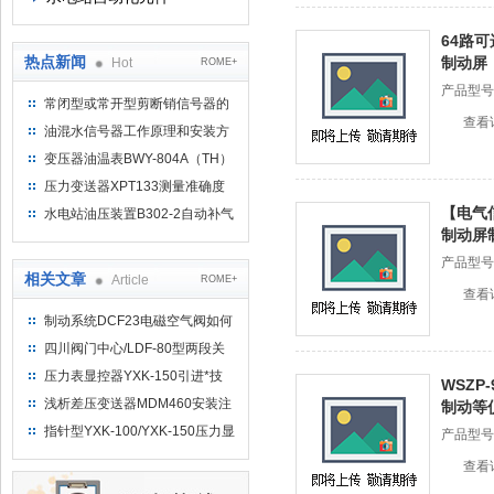
64路可
热点新闻
制动屏
Hot
ROME+
产品型号
常闭型或常开型剪断销信号器的
查看
工作原理
油混水信号器工作原理和安装方
式
变压器油温表BWY-804A（TH）
测量范围
压力变送器XPT133测量准确度
不高是什么原因导致的？
【电气信
水电站油压装置B302-2自动补气
制动屏
装置系统及补气方法
产品型号
相关文章
Article
ROME+
查看
制动系统DCF23电磁空气阀如何
使用
四川阀门中心/LDF-80型两段关
闭阀厂家
压力表显控器YXK-150引进*技
WSZP
术、结构牢固
浅析差压变送器MDM460安装注
制动等
意事项
指针型YXK-100/YXK-150压力显
产品型号
控器技术可靠
查看