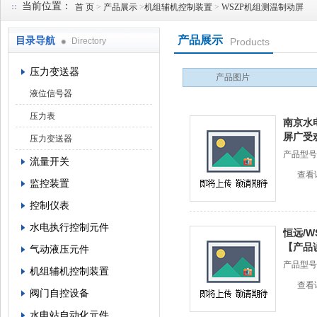
当前位置：
首 页
>
产品展示
>
机组辅机控制装置
>
WSZP机组测温制动屏
产品展示
目录导航
Directory
Products
西安蓝田恒远水电设备有限公司
压力变送器
产品图片
液位信号器
压力表
南京水
屏广受
压力变送器
产品型号
流量开关
查看
监控装置
控制仪表
水电执行控制元件
恒远/W
【产品
气动液压元件
产品型号
机组辅机控制装置
查看
阀门自控设备
水电站自动化元件