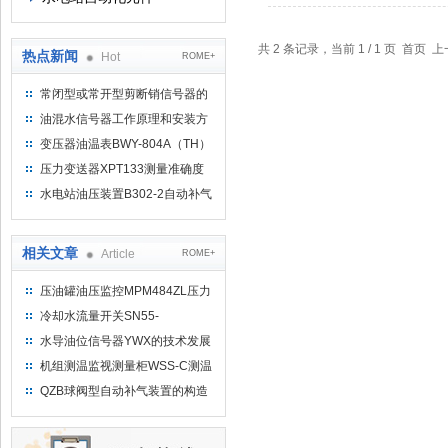
共 2 条记录，当前 1 / 1 页 首
热点新闻
Hot
ROME+
常闭型或常开型剪断销信号器的
工作原理
油混水信号器工作原理和安装方
式
变压器油温表BWY-804A（TH）
测量范围
压力变送器XPT133测量准确度
不高是什么原因导致的？
水电站油压装置B302-2自动补气
装置系统及补气方法
相关文章
Article
ROME+
压油罐油压监控MPM484ZL压力
变送控制器配仪表旋塞
冷却水流量开关SN55-
G12HDCRQ恒远好品牌
水导油位信号器YWX的技术发展
机组测温监视测量柜WSS-C测温
制动柜说明书
QZB球阀型自动补气装置的构造