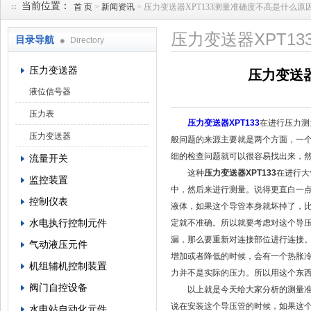
当前位置：
首 页
>
新闻资讯
> 压力变送器XPT133测量准确度不高是什么原
压力变送器XPT1
目录导航
Directory
西安蓝田恒远水电设备有限公司
压力变送器
压力变送器
液位信号器
压力表
压力变送器XPT133
在进行压力测
压力变送器
般问题的来源主要就是两个方面，一
细的检查问题就可以很容易找出来，
流量开关
这种
压力变送器XPT133
在进行大
监控装置
中，然后来进行测量。说得更直白一
控制仪表
液体，如果这个导管本身就坏掉了，
水电执行控制元件
定就不准确。所以就要考虑对这个导
漏，那么要重新对连接部位进行连接
气动液压元件
增加或者降低的时候，会有一个热胀
机组辅机控制装置
力并不是实际的压力。所以用这个东
阀门自控设备
以上就是今天给大家分析的测量准确
说在安装这个导压管的时候，如果这
水电站自动化元件