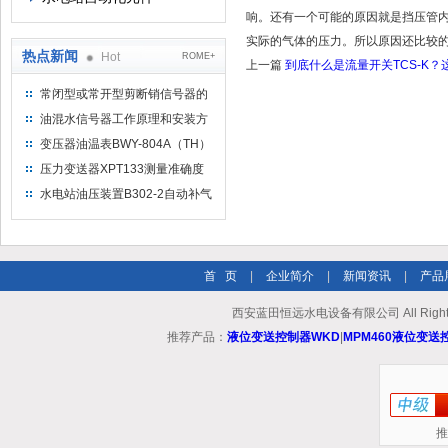
响。还有一个可能的原因就是挡压管
实际的气体的压力。所以原因还比较
热点新闻
Hot
ROME+
上一篇
到底什么是流量开关TCS-K？
常闭型或常开型剪断销信号器的
工作原理
油混水信号器工作原理和安装方
式
变压器油温表BWY-804A（TH）
测量范围
压力变送器XPT133测量准确度
不高是什么原因导致的？
水电站油压装置B302-2自动补气
装置系统及补气方法
首 页
|
企业简介
|
新闻资讯
|
产品
西安蓝田恒远水电设备有限公司 All Rights
推荐产品：
液位变送控制器WKD
|
MPM460液位变送
推