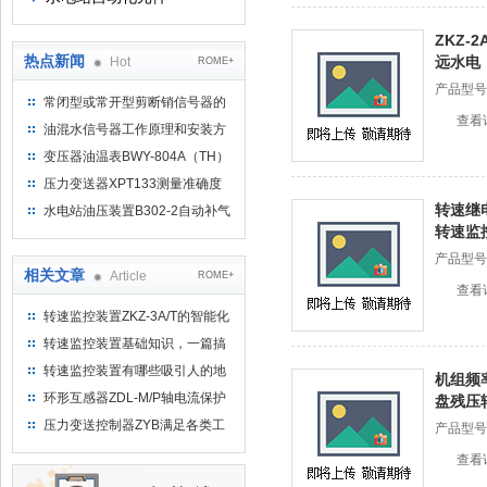
ZKZ-
热点新闻
远水电
Hot
ROME+
产品型号
常闭型或常开型剪断销信号器的
查看
工作原理
油混水信号器工作原理和安装方
式
变压器油温表BWY-804A（TH）
测量范围
压力变送器XPT133测量准确度
不高是什么原因导致的？
转速继电
水电站油压装置B302-2自动补气
转速监
装置系统及补气方法
产品型号
相关文章
Article
ROME+
查看
转速监控装置ZKZ-3A/T的智能化
管理
转速监控装置基础知识，一篇搞
定
转速监控装置有哪些吸引人的地
机组频率
方呢？
环形互感器ZDL-M/P轴电流保护
盘残压
装置【恒远水电之家】
压力变送控制器ZYB满足各类工
产品型号
业应用的需求
查看