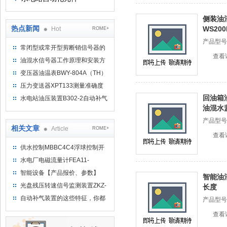
侧装油
热点新闻
WS20
Hot
ROME+
产品型号
常闭型或常开型剪断销信号器的
查看
工作原理
油混水信号器工作原理和安装方
式
变压器油温表BWY-804A（TH）
测量范围
压力变送器XPT133测量准确度
不高是什么原因导致的？
回油箱油
水电站油压装置B302-2自动补气
油混水
装置系统及补气方法
产品型号
相关文章
Article
ROME+
查看
供水控制MBBC4C4浮球控制开
关
水电厂电磁流量计FEA11-
10/220-80安装使用说明
智能设备【产品报价、参数】
智能油混
ZWB温度变送控制器
光盘残压转速信号监测装置ZKZ-
长度
3T/ZKZ-3S的说明
自动补气装置的这些特征，你都
产品型号
知道吗？
查看