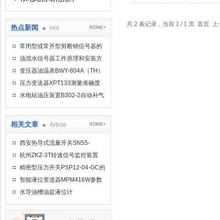
共 2 条记录，当前 1 / 1 页 首
热点新闻
Hot
ROME+
常闭型或常开型剪断销信号器的
工作原理
油混水信号器工作原理和安装方
式
变压器油温表BWY-804A（TH）
测量范围
压力变送器XPT133测量准确度
不高是什么原因导致的？
水电站油压装置B302-2自动补气
装置系统及补气方法
相关文章
Article
ROME+
西安热导式流量开关SN55-
G12HDCRQ【热式原理】
杭州ZKZ-3T转速信号监控装置
精密型压力开关PSP12-04-GC的
选购方法
智能液位变送器MPM416W参数
水导油槽油盆液位计
MPM416WIK液位变送器规格