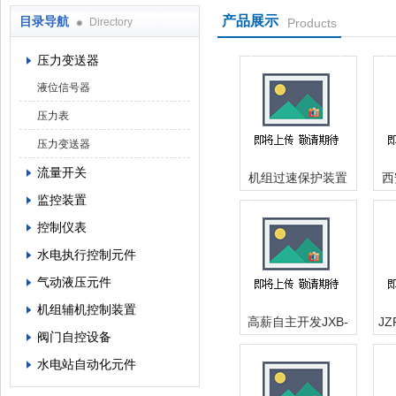
产品展示
目录导航
Directory
Products
西安蓝田恒远水电设备有限公司
压力变送器
液位信号器
压力表
压力变送器
流量开关
机组过速保护装置
西
JSX型机械转速信号
阀
监控装置
器报价
控制仪表
水电执行控制元件
气动液压元件
机组辅机控制装置
高薪自主开发JXB-
JZ
阀门自控设备
100机械液压过速保
动
水电站自动化元件
护装置