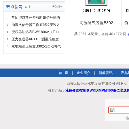
热点新闻
Hot
ROME+
常闭型或常开型剪断销信号器的
高压补气装置B302-
侧
工作原理
油混水信号器工作原理和安装方
2自动补气装置直流
W
式
变压器油温表BWY-804A（TH）
共 2061 条记录，当前 40 / 172 页
控制
测量范围
压力变送器XPT133测量准确度
不高是什么原因导致的？
水电站油压装置B302-2自动补气
装置系统及补气方法
首 页
|
企业简介
|
新闻资讯
|
产品
西安蓝田恒远水电设备有限公司 All Rights
推荐产品：
液位变送控制器WKD
|
MPM460液位变送
推