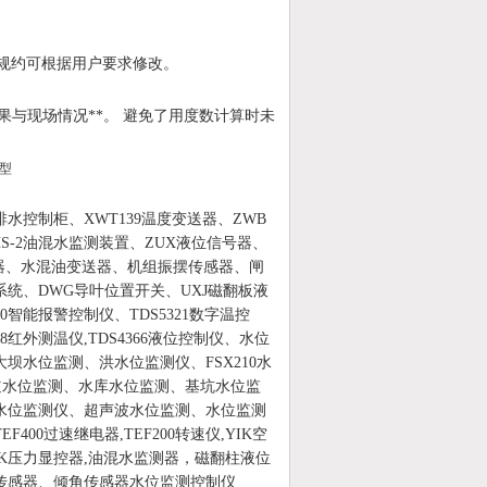
通信规约可根据用户要求修改。
果与现场情况**。 避免了用度数计算时未
水控制柜、XWT139温度变送器、ZWB
-2油混水监测装置、ZUX液位信号器、
感器、水混油变送器、机组振摆传感器、闸
统、DWG导叶位置开关、UXJ磁翻板液
300智能报警控制仪、TDS5321数字温控
/08红外测温仪,TDS4366液位控制仪、水位
水位监测、洪水位监测仪、FSX210水
河道水位监测、水库水位监测、基坑水位监
水位监测仪、超声波水位监测、水位监测
0过速继电器,TEF200转速仪,YIK空
YYK压力显控器,油混水监测器，磁翻柱液位
传感器、倾角传感器水位监测控制仪