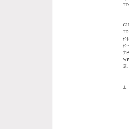
TT
CL
T
位
位
力
W
器
上