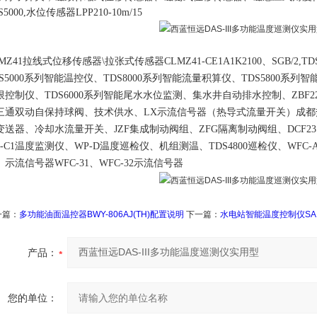
S5000,水位传感器LPP210-10m/15
MZ41拉线式位移传感器\拉张式传感器CLMZ41-CE1A1K2100、SGB/2,
DS5000系列智能温控仪、TDS8000系列智能流量积算仪、TDS5800系列
限控制仪、TDS6000系列智能尾水水位监测、集水井自动排水控制、ZBF22
三通双动自保持球阀、技术供水、LX示流信号器（热导式流量开关）成
变送器、冷却水流量开关、JZF集成制动阀组、ZFG隔离制动阀组、DCF
P-C1温度监测仪、WP-D温度巡检仪、机组测温、TDS4800巡检仪、WFC-A
、示流信号器WFC-31、WFC-32示流信号器
一篇：
多功能油面温控器BWY-806AJ(TH)配置说明
下一篇：
水电站智能温度控制仪SAIL/C
产品：
您的单位：