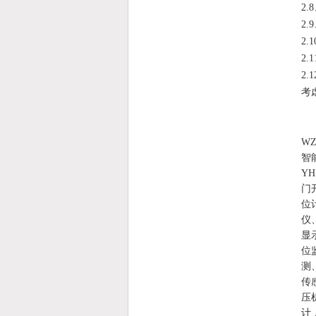
2
2
2
2
2
考
W
智
Y
门
位
仪
显
位
测
传
压
计