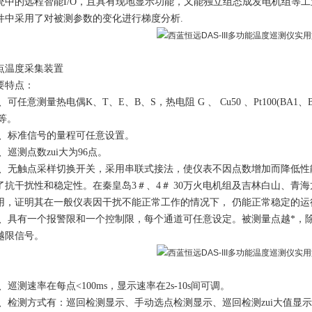
统中的远程智能I/O，且具有现地显示功能，又能独立组态成发电机组等
件中采用了对被测参数的变化进行梯度分析.
点温度采集装置
要特点：
1、可任意测量热电偶K、T、E、B、S，热电阻 G 、 Cu50 、Pt100(BA1
V等。
.2、标准信号的量程可任意设置。
3、巡测点数zui大为96点。
.4、无触点采样切换开关，采用串联式接法，使仪表不因点数增加而降低性
了抗干扰性和稳定性。在秦皇岛3＃、4＃ 30万火电机组及吉林白山、青
用，证明其在一般仪表因干扰不能正常工作的情况下， 仍能正常稳定的运
.5、具有一个报警限和一个控制限，每个通道可任意设定。被测量点越*，
越限信号。
.6、巡测速率在每点<100ms，显示速率在2s-10s间可调。
.7、检测方式有：巡回检测显示、手动选点检测显示、巡回检测zui大值显