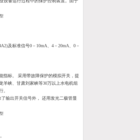
工业设备运行过程中的保护控制装置。由于
、BA2)及标准信号0－10mA、4－20mA、0－
能指标。 采用带故障保护的模拟开关，提
海龙羊峡、甘肃刘家峡等30万以上水电机组
行。
除了输出开关信号外， 还用发光二极管显
示。