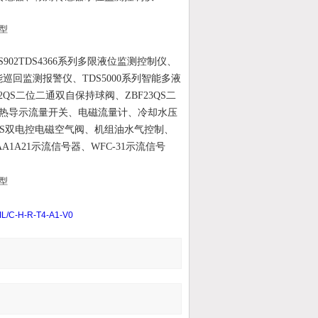
TDS902TDS4366系列多限液位监测控制仪、
智能巡回监测报警仪、TDS5000系列智能多液
QS二位二通双自保持球阀、ZBF23QS二
都热导示流量开关、电磁流量计、冷却水压
23S双电控电磁空气阀、机组油水气控制、
A1A21示流信号器、WFC-31示流信号
-H-R-T4-A1-V0