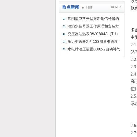
系
热点新闻
Hot
ROME+
软
常闭型或常开型剪断销信号器的
工作原理
油混水信号器工作原理和安装方
多
式
变压器油温表BWY-804A（TH）
主
测量范围
压力变送器XPT133测量准确度
2.
不高是什么原因导致的？
水电站油压装置B302-2自动补气
5
装置系统及补气方法
2
2.
2
高
使
2
示
2
2