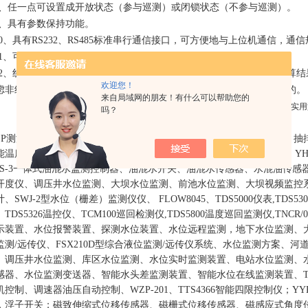
.8、任一点可设置成开放状态（参与巡测）或闭锁状态（不参与巡测）。
.9、具有参数保持功能。
.10、具有RS232、RS485标准串行通信接口，可方便地与上位机通信，
.11、可配接各种打印机，具有定时、召唤、越限等打印功能。
.12、线路电阻修正、热电阻冷端补偿均通过电阻值、mV值来计算，计算结
欢迎您！
虑非线性等问题而导致的计算误差。 该误差在非线性严重时是非常大的。
来自局域网的朋友！有什么可以帮助您的
吗？
ZP测温电阻、RTD测温电阻、RTD温控开关、深井水泵自动化控制柜、抽排
能温度变送控制器、热导式示流信号器、油位计、YHX油混水信号器、YHS
HS-3一体式油混水监测控制器、油混水开关、油混水传感器、水混油传
开度仪、调压井水位监测、大坝水位监测、前池水位监测、大坝视频监控系
计、SWJ-2型水位（栅差）监测仪仪、 FLOW8045、TDS5000仪表,TDS5
、TDS5326温控仪、TCM100巡回检测仪,TDS5800温度巡回监测仪,TNCR
示装置、水位报警装置、探测水位装置、水位远程监测，地下水位监测、大坝
监测/远传仪、FSX210D型综合液位监测/远传仪系统、水位监测方案、
、调压井水位监测、库区水位监测、水位实时监测装置、电站水位监测、
感器、水位监测变送器、智能水头差监测装置、智能水位在线监测装置、TEF40
机控制、调速器油压自动控制、WZP-201、TTS4366智能四限控制仪；
，浮子开关；磁致伸缩式位移传感器、磁栅式位移传感器、磁感应式角度