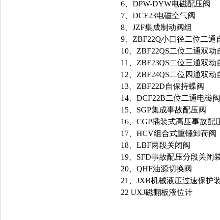
6、DPW-DYW电磁配压阀
7、DCF23电磁空气阀
8、JZF集成制动阀组
9、ZBF22Q小口径二位二
10、ZBF22QS二位二通双
11、ZBF23QS二位三通双
12、ZBF24QS二位四通双
13、ZBF22D自保持蝶阀
14、DCF22B二位二通电磁
15、SGP集成事故配压阀
16、CGP插装式高压事故配
17、HCV组合式重锤卸荷阀
18、LBF两段关闭阀
19、SFD事故配压分段关闭
20、QHF油源切换阀
21、JXB机械液压过速保护
22 UXJ磁翻板液位计