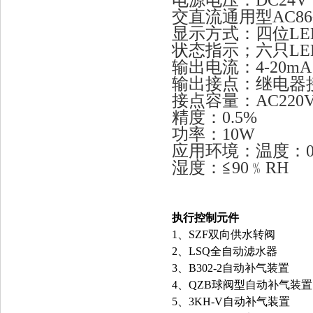
电源电压：DC24V
交直流通用型AC86~2
显示方式：四位L
状态指示；六只L
输出电流：4-20m
输出接点：继电器
接点容量：AC220
精度：0.5%
功率：10W
应用环境：温度：0
湿度：≦90﹪RH
执行控制元件
1、SZF双向供水转阀
2、LSQ全自动滤水器
3、B302-2自动补气装置
4、QZB球阀型自动补气装置
5、3KH-V自动补气装置