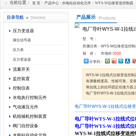
当前位置：
首 页
>
产品中心
>
水电站自动化元件
>
WYS-W位移变送控制器
产品展示
目录导航
Directory
Products
西安蓝田恒远水电设备有限公司
电厂导叶WYS-W-1拉
压力变送器
型 号：
液位信号器
所属分类：
WYS-W位移变送控制
压力表
报 价：
市场价:
3500
压力变送器
分享到：
流量开关
WYS-W-1拉线式位移变送
监控装置
有测量精度高、性能可靠、安
将拉线上的拉环固定在接力器
控制仪表
电厂导叶WYS-W-1拉线式位
水电执行控制元件
电厂导叶WYS-W-1拉线式位移
气动液压元件
机组辅机控制装置
电厂导叶WYS-W-1拉线式
阀门自控设备
电厂导叶WYS-W-1拉线式
WYS-W-1
拉线式位移变送控
水电站自动化元件