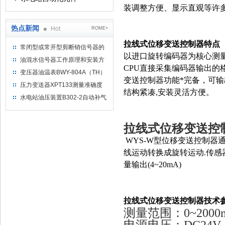
装调整方便、显示直观等许
热点新闻
Hot
ROME+
拉线式位移变送控制器特点
常闭型或常开型剪断销信号器的
以进口旋转编码器为核心测
工作原理
油混水信号器工作原理和安装方
CPU直接采集编码器输出的
式
变压器油温表BWY-804A（TH）
变送控制器功能*完备，可
测量范围
压力变送器XPT133测量准确度
结构紧凑,安装灵活方便。
不高是什么原因导致的？
水电站油压装置B302-2自动补气
装置系统及补气方法
拉线式位移变送控
WYS-W型位移变送控制器
线运动转换成旋转运动.传感
量输出(4~20mA)
拉线式位移变送控制器技术参
测量范围：0~20