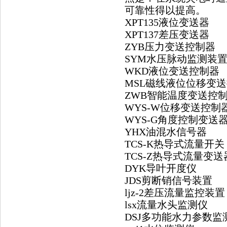
可靠性得以提高。
XPT135液位变送器
XPT137差压变送器
ZYB压力变送控制器
SYM水压脉动监测
WKD液位变送控制器
MSL磁线液位位移变
ZWB智能温度变送控
WYS-W位移变送控制
WYS
-G角度控制变送
YHX
油混水信号器
TCS-K
热导式流量开
TCS-Z
热导式流量变
DYK
导叶开度仪
JDS
剪断销信号装置
ljz-2差压流量监控装
lsx流量水头监测仪
DSJ
多功能水力参数