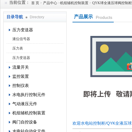
当前位置：
首 页
>
产品中心
>
机组辅机控制装置
>
QYK球全液压球阀控制柜
产品展示
目录导航
Directory
Products
西安蓝田恒远水电设备有限公司
压力变送器
液位信号器
压力表
压力变送器
流量开关
监控装置
控制仪表
水电执行控制元件
气动液压元件
机组辅机控制装置
阀门自控设备
欢迎水电站控制柜/QYK全液压
水电站自动化元件