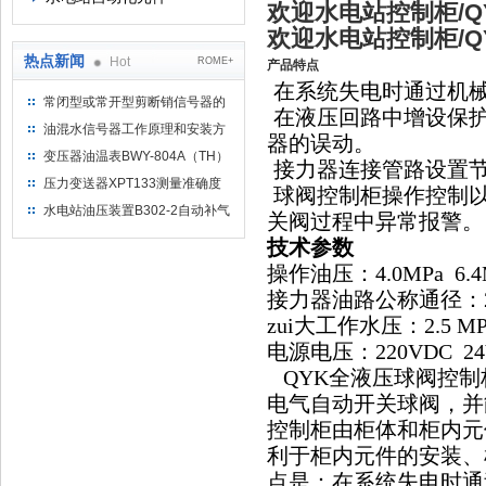
欢迎水电站控制柜/
欢迎水电站控制柜/
热点新闻
Hot
ROME+
产品特点
在系统失电时通过机
常闭型或常开型剪断销信号器的
在液压回路中增设保
工作原理
油混水信号器工作原理和安装方
器的误动。
式
变压器油温表BWY-804A（TH）
接力器连接管路设置
测量范围
压力变送器XPT133测量准确度
球阀控制柜操作控制以
不高是什么原因导致的？
水电站油压装置B302-2自动补气
关阀过程中异常报警。
装置系统及补气方法
技术参数
操作油压：4.0MPa 6.4
接力器油路公称通径：20m
zui大工作水压：2.5 MP
电源电压：220VDC 24
QYK全液压球阀控制
电气自动开关球阀，并
控制柜由柜体和柜内元
利于柜内元件的安装、
点是：在系统失电时通