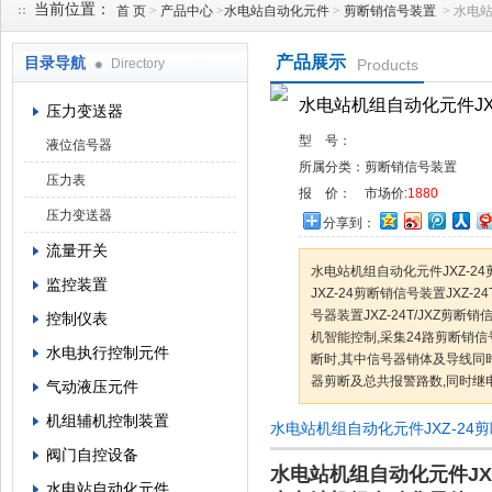
当前位置：
首 页
>
产品中心
>
水电站自动化元件
>
剪断销信号装置
> 水电
产品展示
目录导航
Directory
Products
西安蓝田恒远水电设备有限公司
水电站机组自动化元件JX
压力变送器
型 号：
液位信号器
所属分类：
剪断销信号装置
压力表
报 价：
市场价:
1880
压力变送器
分享到：
流量开关
水电站机组自动化元件JXZ-2
监控装置
JXZ-24剪断销信号装置JXZ
号器装置JXZ-24T/JXZ剪
控制仪表
机智能控制,采集24路剪断销
水电执行控制元件
断时,其中信号器销体及导线同
器剪断及总共报警路数,同时继电
气动液压元件
机组辅机控制装置
水电站机组自动化元件JXZ-2
阀门自控设备
水电站机组自动化元件JX
水电站自动化元件