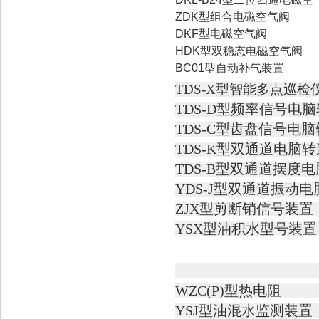
ZDK型组合电磁空气阀
DKF型电磁空气阀
HDK型双稳态电磁空气阀
BC01型自动补气装置
TDS-X
型智能多点巡检
TDS-D
型频率信号电脑
TDS-C
型齿盘信号电脑
TDS-K
型双通道电脑转
TDS-B
型双通道摆度电
YDS-J
型双通道振动电
ZJX
型剪断销信号装置
YSX
型油积水型号装置
WZC(P)
型热电阻
YSJ
型油混水监测装置