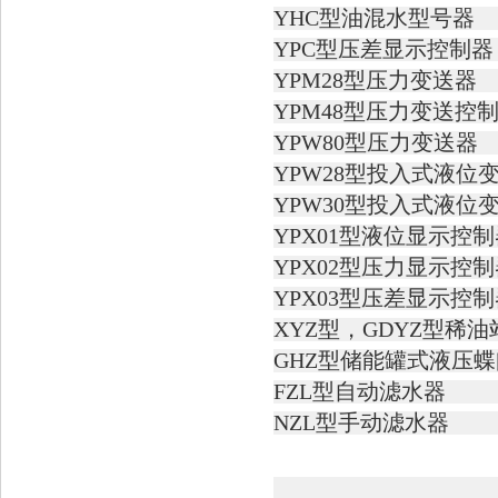
YHC
型油混水型号器
YPC
型压差显示控制器
YPM28
型压力变送器
YPM48
型压力变送控
YPW80
型压力变送器
YPW28
型投入式液位
YPW30
型投入式液位
YPX01
型液位显示控制
YPX02
型压力显示控制
YPX03
型压差显示控制
XYZ
型，
GDYZ
型稀油
GHZ
型储能罐式液压蝶
FZL
型自动滤水器
NZL
型手动滤水器