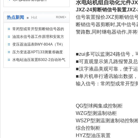
水电站机组自动化元件JX
JXZ-24剪断销信号装置JX
信号装置报价JXZ剪断销信
热点新闻
Hot
ROME+
断销信号器剪断时,其中信号
常闭型或常开型剪断销信号器的
警路数,同时继电器动作,并将
工作原理
油混水信号器工作原理和安装方
式
变压器油温表BWY-804A（TH）
测量范围
压力变送器XPT133测量准确度
■zui多可以监测24路信号，
不高是什么原因导致的？
水电站油压装置B302-2自动补气
■可直观显示第几路报警及
装置系统及补气方法
■汉字液晶美观可靠，便于
■单片机串行通讯输出数据
输入信号：常闭型或常开型剪
QG型球阀集成控制柜
WZG型测温制动柜
WSZP型测温测速制动控制
综合控制柜
HYZ型油压装置