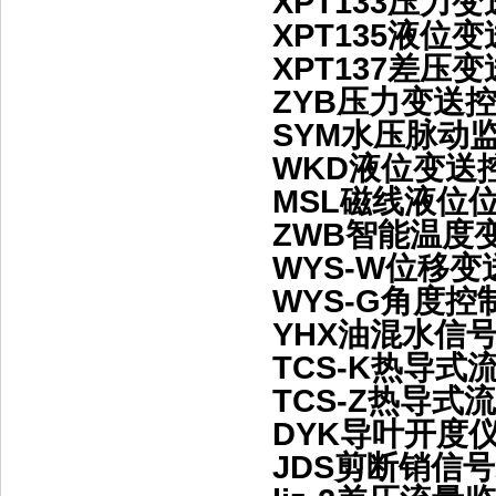
XPT133压力
XPT135液位
XPT137差压
ZYB压力变送
SYM水压脉
WKD液位变
MSL磁线液
ZWB智能温
WYS-W位移
WYS-G角度
YHX油混水信
TCS-K热导
TCS-Z热导
DYK导叶开度
JDS剪断销信