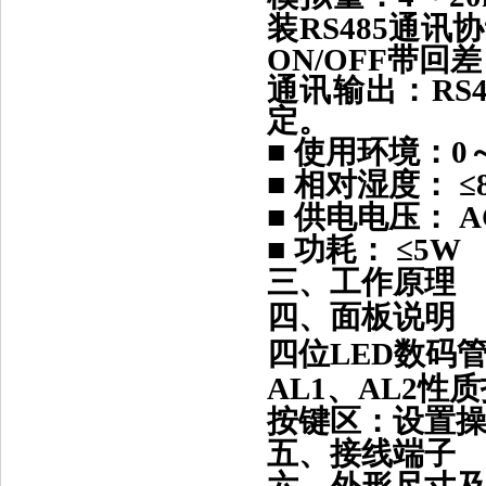
装RS485通讯
ON/OFF带回差
通讯输出：RS48
定。
■ 使用环境：0
■ 相对湿度： ≤
■ 供电电压： AC
■ 功耗： ≤5W
三、工作原理
四、面板说明
四位LED数码
AL1、AL2
按键区：设置
五、接线端子