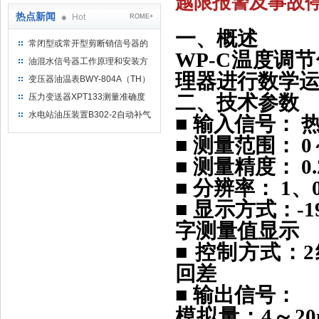
越限报警及事故停
热点新闻
Hot
ROME+
一、概述
常闭型或常开型剪断销信号器的
WP-C温度调
工作原理
油混水信号器工作原理和安装方
理器进行数学
式
变压器油温表BWY-804A（TH）
测量范围
二、技术参数
压力变送器XPT133测量准确度
不高是什么原因导致的？
水电站油压装置B302-2自动补气
■ 输入信号： 
装置系统及补气方法
■ 测量范围： 
■ 测量精度： 0.
■ 分辨率： 1、0.
■ 显示方式：-19
字测量值显示
■ 控制方式：2
回差
■ 输出信号：
模拟量：4～20