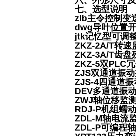
六、外形尺寸
七、选型说明
zlb主令控制
dwg导叶位置
jtk记忆型可
ZKZ-2A/T
ZKZ-3A/T
ZKZ-5双PL
ZJS双通道振
ZJS-4四通
DEV多通道振
ZWJ轴位移监
RDJ-P机组
ZDL-M轴电
ZDL-P可编