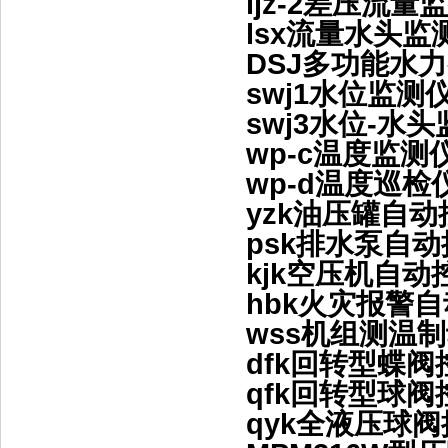
ljz-2差压流
lsx流量水头
DSJ多功能水
swj1水位监测
swj3水位-
wp-c温度监
wp-d温度巡
yzk油压罐自
psk排水泵自
kjk空压机自
hbk火灾报警
wss机组测温
dfk回转型蝶
qfk回转型球
qyk全液压球