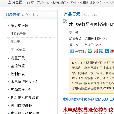
当前位置：
首 页
>
产品中心
>
水电站自动化元件
>
MSB9418测控仪
> 水电
产品展示
目录导航
Directory
Products
西安蓝田恒远水电设备有限公司
水电站数显液位控制仪MS
压力变送器
型 号：
液位信号器
所属分类：
MSB9418测控仪
压力表
报 价：
市场价:
1205
压力变送器
分享到：
流量开关
MSB9418型测控仪/压力/液位
监控装置
于水利、水电及其他工业现场
水厂的自动上水，管道、容器
控制仪表
以及工业现场的压力、液位采
水电执行控制元件
行通信或隔离变送远传给中心
水电站数显液位控制仪MSB94
气动液压元件
机组辅机控制装置
水电站数显液位控制仪MSB941
阀门自控设备
水电站数显液位控制仪M
水电站自动化元件