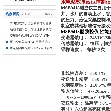
水电站数显液位控制仪M
MSB9418测控仪主要
井、水厂的自动上水，管
热点新闻
Hot
ROME+
的压力、液位采集控制和
常闭型或常开型剪断销信号器的
制室或其他标准信号接收
工作原理
油混水信号器工作原理和安装方
MSB9418型 测控仪 性
式
变压器油温表BWY-804A（TH）
变送器馈电： 24VDC/50
测量范围
压力变送器XPT133测量准确度
传感器馈电： 恒压，恒
不高是什么原因导致的？
水电站油压装置B302-2自动补气
采样速度： 每秒18次
装置系统及补气方法
非线性误差： ≤±0.1%
变送输出精度：≤±0.5%
长期稳定性： ≤±0.5%/年
输入信号： 4～20mA，0
0～5～1000mV（传
变送输出： 隔离型：0/1～5
英寸）六位超高亮红色数