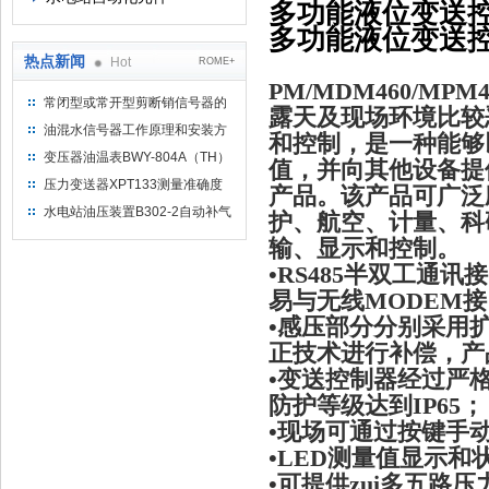
多功能液位变送控制
多功能液位变送控制
热点新闻
Hot
ROME+
PM/MDM460/M
常闭型或常开型剪断销信号器的
露天及现场环境比较
工作原理
油混水信号器工作原理和安装方
和控制，是一种能够
式
变压器油温表BWY-804A（TH）
值，并向其他设备提
测量范围
压力变送器XPT133测量准确度
产品。该产品可广泛
不高是什么原因导致的？
水电站油压装置B302-2自动补气
护、航空、计量、科
装置系统及补气方法
输、显示和控制。
•RS485半双工通
易与无线MODEM
•感压部分分别采用
正技术进行补偿，产
•变送控制器经过严
防护等级达到IP65；
•现场可通过按键手
•LED测量值显示和
•可提供zui多五路