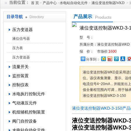
当前位置：
首 页
>
产品中心
>
水电站自动化元件
>
液位变送控制器WKD
> 
产品展示
目录导航
Directory
Products
西安蓝田恒远水电设备有限公司
液位变送控制器WKD-3-1
压力变送器
型 号：
液位信号器
所属分类：
液位变送控制器WKD
压力表
报 价：
市场价:
1600
压力变送器
分享到：
流量开关
液位变送控制器WKD是采用进
监控装置
位。该仪表集测量、显示、远
电流信号4~20mA，并能发
控制仪表
值全量程范围内可调，用于轴
水电执行控制元件
液位变送控制器WKD-3-150
气动液压元件
液位变送控制器WKD-3-150产
机组辅机控制装置
液位变送控制器WKD-3-
阀门自控设备
液位变送控制器WKD-3-
水电站自动化元件