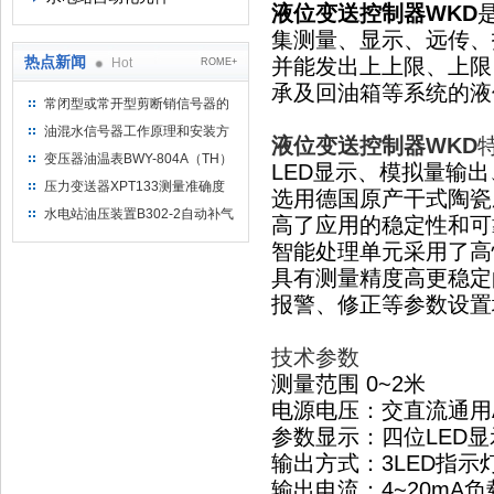
液位变送控制器WKD
集测量、显示、远传、
热点新闻
并能发出上上限、上限
Hot
ROME+
承及回油箱等系统的液
常闭型或常开型剪断销信号器的
工作原理
油混水信号器工作原理和安装方
液位变送控制器WKD
式
变压器油温表BWY-804A（TH）
LED显示、模拟量输
测量范围
压力变送器XPT133测量准确度
选用德国原产干式陶瓷
不高是什么原因导致的？
水电站油压装置B302-2自动补气
高了应用的稳定性和可
装置系统及补气方法
智能处理单元采用了高
具有测量精度高更稳定
报警、修正等参数设置
技术参数
测量范围 0~2米
电源电压：交直流通用AC8
参数显示：四位LED显
输出方式：3LED指
输出电流：4~20mA负