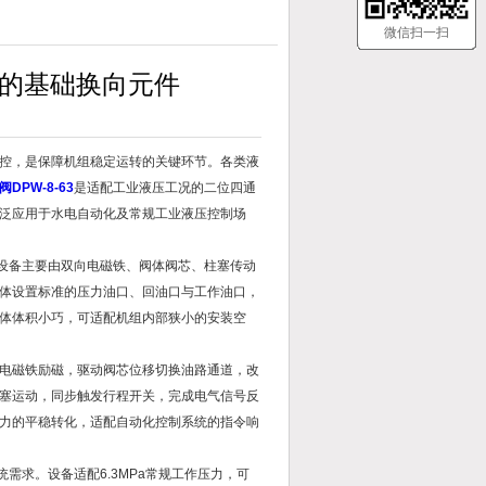
微信扫一扫
系统的基础换向元件
控，是保障机组稳定运转的关键环节。各类液
DPW-8-63
是适配工业液压工况的二位四通
泛应用于水电自动化及常规工业液压控制场
。设备主要由双向电磁铁、阀体阀芯、柱塞传动
体设置标准的压力油口、回油口与工作油口，
体体积小巧，可适配机组内部狭小的安装空
电磁铁励磁，驱动阀芯位移切换油路通道，改
塞运动，同步触发行程开关，完成电气信号反
力的平稳转化，适配自动化控制系统的指令响
需求。设备适配6.3MPa常规工作压力，可