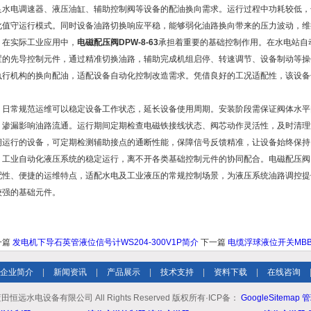
足水电调速器、液压油缸、辅助控制阀等设备的配油换向需求。运行过程中功耗较低，
化值守运行模式。同时设备油路切换响应平稳，能够弱化油路换向带来的压力波动，维
实际工业应用中，
电磁配压阀DPW-8-63
承担着重要的基础控制作用。在水电站自
置的先导控制元件，通过精准切换油路，辅助完成机组启停、转速调节、设备制动等操
执行机构的换向配油，适配设备自动化控制改造需求。凭借良好的工况适配性，该设备
。
常规范运维可以稳定设备工作状态，延长设备使用周期。安装阶段需保证阀体水平
、渗漏影响油路流通。运行期间定期检查电磁铁接线状态、阀芯动作灵活性，及时清理
期运行的设备，可定期检测辅助接点的通断性能，保障信号反馈精准，让设备始终保持
业自动化液压系统的稳定运行，离不开各类基础控制元件的协同配合。电磁配压阀DP
配性、便捷的运维特点，适配水电及工业液压的常规控制场景，为液压系统油路调控提
较强的基础元件。
一篇
发电机下导石英管液位信号计WS204-300V1P简介
下一篇
电缆浮球液位开关MBB
企业简介
|
新闻资讯
|
产品展示
|
技术支持
|
资料下载
|
在线咨询
恒远水电设备有限公司 All Rights Reserved 版权所有·ICP备：
GoogleSitemap
管