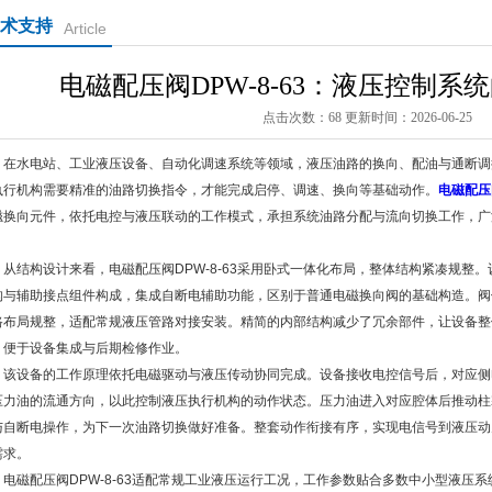
术支持
Article
电磁配压阀DPW-8-63：液压控制
点击次数：68 更新时间：2026-06-25
水电站、工业液压设备、自动化调速系统等领域，液压油路的换向、配油与通断调
执行机构需要精准的油路切换指令，才能完成启停、调速、换向等基础动作。
电磁配压阀
磁换向元件，依托电控与液压联动的工作模式，承担系统油路分配与流向切换工作，广
。
结构设计来看，电磁配压阀DPW-8-63采用卧式一体化布局，整体结构紧凑规整
构与辅助接点组件构成，集成自断电辅助功能，区别于普通电磁换向阀的基础构造。阀
路布局规整，适配常规液压管路对接安装。精简的内部结构减少了冗余部件，让设备整
，便于设备集成与后期检修作业。
设备的工作原理依托电磁驱动与液压传动协同完成。设备接收电控信号后，对应侧
压力油的流通方向，以此控制液压执行机构的动作状态。压力油进入对应腔体后推动柱
与自断电操作，为下一次油路切换做好准备。整套动作衔接有序，实现电信号到液压动
需求。
磁配压阀DPW-8-63适配常规工业液压运行工况，工作参数贴合多数中小型液压系统