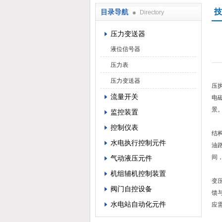
技
目录导航
Directory
西安蓝田恒远水电设备有限公司
压力变送器
液位信号器
压力表
在
压力变送器
压
流量开关
电
景
监控装置
从
控制仪表
结
水电执行控制元件
油
间
气动液压元件
该
机组辅机控制装置
变
阀门自控设备
馈
水电站自动化元件
应
电