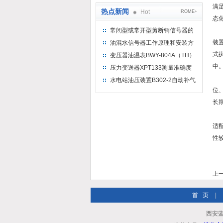
满
热点新闻
Hot
ROME+
态
常闭型或常开型剪断销信号器的
在
工作原理
装
油混水信号器工作原理和安装方
式
式
变压器油温表BWY-804A（TH）
测量范围
中
压力变送器XPT133测量准确度
不高是什么原因导致的？
日
水电站油压装置B302-2自动补气
装置系统及补气方法
位
长
工
适
性
上
首 页
|
西安蓝田