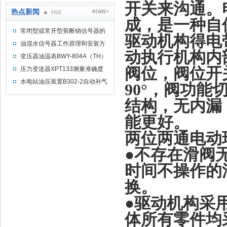
开关来沟通。
热点新闻
Hot
ROME+
成，是一种自
常闭型或常开型剪断销信号器的
驱动机构得电
工作原理
油混水信号器工作原理和安装方
动执行机构内
式
变压器油温表BWY-804A（TH）
测量范围
阀位，阀位开
压力变送器XPT133测量准确度
不高是什么原因导致的？
水电站油压装置B302-2自动补气
90°
，阀功能
装置系统及补气方法
结构，无内漏
能更好。
两位两通电动
●不存在滑阀
时间不操作的
换。
●驱动机构采
体所有零件均