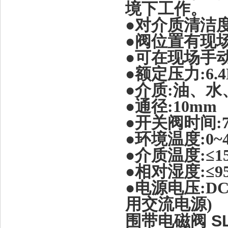
境下工作。
●对介质清洁
●阀位置有现
●可在现场手
●额定压力
:6.
●介质
:
油、水
●通径
:10mm
●开关阀时间
:
●环境温度
:0~
●介质温度
:≤1
●相对湿度
:≤
●电源电压
:D
用交流电源
)
围带电磁阀 SLV