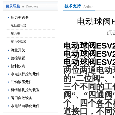
技术支持
目录导航
Directory
Article
西安蓝田恒远水电设备有限公司
压力变送器
电动球阀ESV
液位信号器
点击
压力表
压力变送器
电动球阀ESV21
流量开关
电动球阀ESV21
监控装置
电动球阀ESV21
控制仪表
两位两通电动球阀
水电执行控制元件
的
“
二位阀
“
、
气动液压元件
三个不同的工
机组辅机控制装置
阀
“
、
“
四通阀
阀门自控设备
个、四个各不
水电站自动化元件
道接口，不同