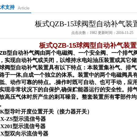
术支持
Article
板式QZB-15球阀型自动补气
点击次数：1982 更新时间：2016-11-25
板式QZB-15球阀型自动补气装
ZB型自动补气阀由两个电磁阀、一个安全阀、一个排气
，实现自动补气或关闭，以维持水电站油压装置或其它储
球阀型自动补气装置具有以下特点：本装置集补气、排气
路于一体,自成一个独立的体系。装置中的两个电磁阀具
低、动作可靠的特点。.操作时既可自动、也可手动，应用
实现非常状况下的自保护,确保贮能器运行的安全性。排气
放高压气体时所产生的刺耳噪音。整套装置所有零部件均
。
LK型导叶开度位置开关（接力器开关）
LX-ZS型示流信号器
LX201型示流信号器
LX型双向示流信号器