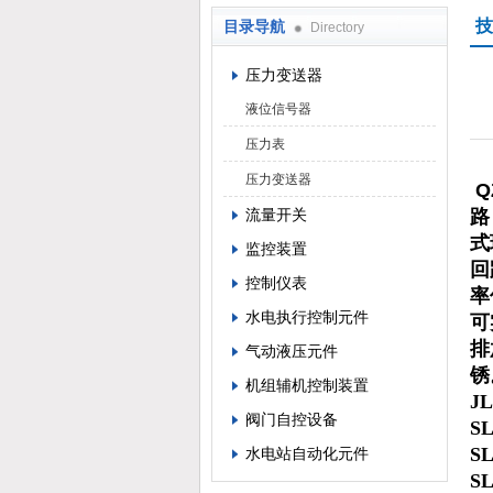
技
目录导航
Directory
西安蓝田恒远水电设备有限公司
压力变送器
液位信号器
压力表
压力变送器
Q
流量开关
路
式
监控装置
回
控制仪表
率
水电执行控制元件
可
排
气动液压元件
锈
机组辅机控制装置
J
阀门自控设备
S
S
水电站自动化元件
S