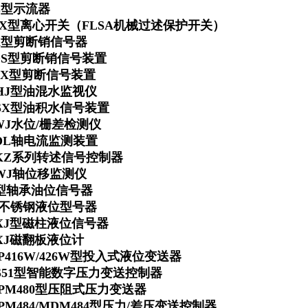
L型示流器
SX型离心开关（FLSA机械过述保护开关）
X型剪断销信号器
DS型剪断销信号装置
JX型剪断信号装置
HJ型油混水监视仪
SX型油积水信号装置
WJ水位/栅差检测仪
DL轴电流监测装置
KZ系列转述信号控制器
WJ轴位移监测仪
型轴承油位信号器
不锈钢液位型号器
XJ型磁柱液位信号器
XJ磁翻板液位计
P416W/426W型投入式液位变送器
S51型智能数字压力变送控制器
PM480型压阻式压力变送器
PM484/MDM484型压力/差压变送控制器