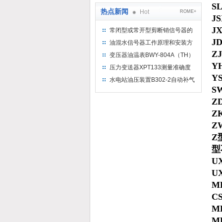
S
热点新闻
Hot
ROME+
J
J
常闭型或常开型剪断销信号器的
工作原理
J
油混水信号器工作原理和安装方
式
Z
变压器油温表BWY-804A（TH）
Y
测量范围
压力变送器XPT133测量准确度
Y
不高是什么原因导致的？
水电站油压装置B302-2自动补气
S
装置系统及补气方法
Z
Z
Z
Z
型
U
U
M
C
M
M